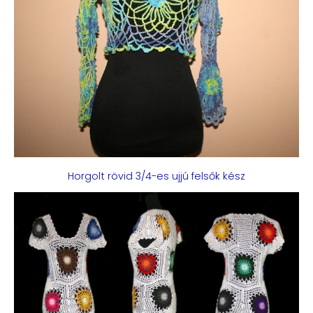
Horgolt rövid 3/4-es ujjú felsők kész