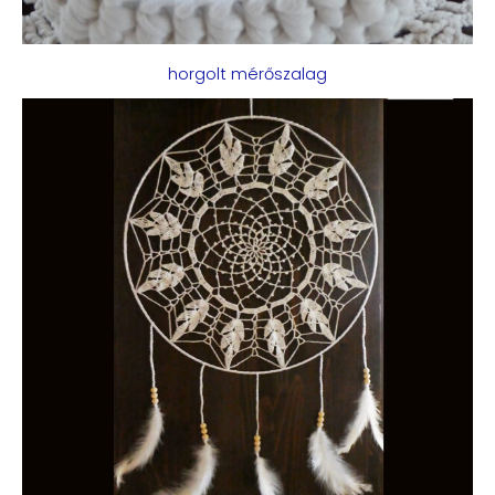
horgolt mérőszalag