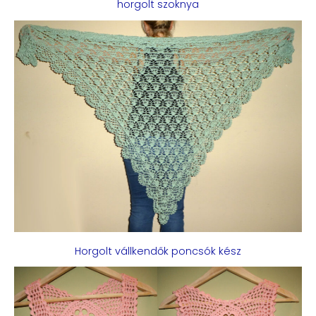
horgolt szoknya
Horgolt vállkendők poncsók kész