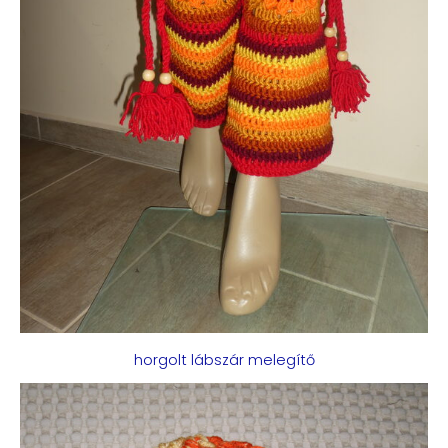
horgolt lábszár melegítő