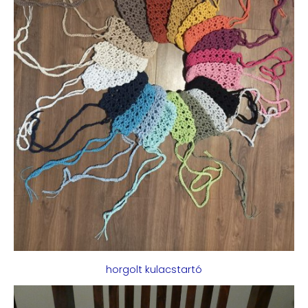
horgolt kulacstartó