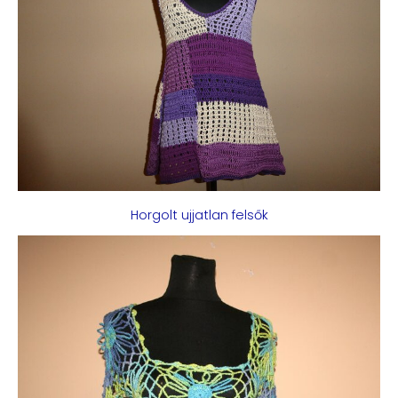
Horgolt ujjatlan felsők